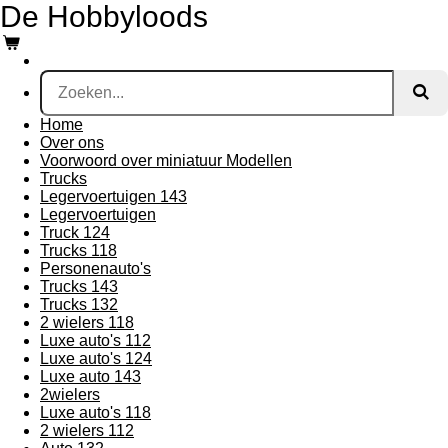
De Hobbyloods
Ga
direct
naar
de
hoofdinhoud
Home
Over ons
Voorwoord over miniatuur Modellen
Trucks
Legervoertuigen 143
Legervoertuigen
Truck 124
Trucks 118
Personenauto's
Trucks 143
Trucks 132
2 wielers 118
Luxe auto's 112
Luxe auto's 124
Luxe auto 143
2wielers
Luxe auto's 118
2 wielers 112