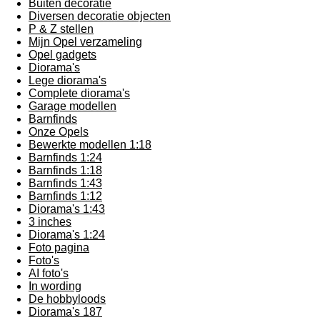
Buiten decoratie
Diversen decoratie objecten
P & Z stellen
Mijn Opel verzameling
Opel gadgets
Diorama's
Lege diorama's
Complete diorama's
Garage modellen
Barnfinds
Onze Opels
Bewerkte modellen 1:18
Barnfinds 1:24
Barnfinds 1:18
Barnfinds 1:43
Barnfinds 1:12
Diorama's 1:43
3 inches
Diorama's 1:24
Foto pagina
Foto's
AI foto's
In wording
De hobbyloods
Diorama's 187