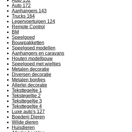
Auto 132
Auto 172
Aanhangers 143
Trucks 164
Legervoertuigen 124
Remote Control
BM
Speelgoed
Bouwpakketten
Speelgoed modellen
Aanhangers en caravans
Houten modelbouw
Speelgoed met wieltjes
Metalen decoratie
Diversen decoratie
Metalen bordjes
Allerlei decoratie
Teksttegeltje 1
Tekstegeltje 2
Teksttegeltje 3
Teksttegeltje 4
Luxe auto's 127
Boederij Dieren
Wilde dieren
Huisdieren