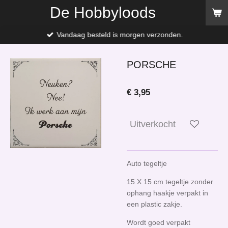
De Hobbyloods
Ga
direct
naar
Vandaag besteld is morgen verzonden.
de
hoofdinhoud
PORSCHE
€ 3,95
Uitverkocht
Auto tegeltje
15 X 15 cm tegeltje zonder
ophang haakje verpakt in
een plastic zakje.
Wordt goed verpakt