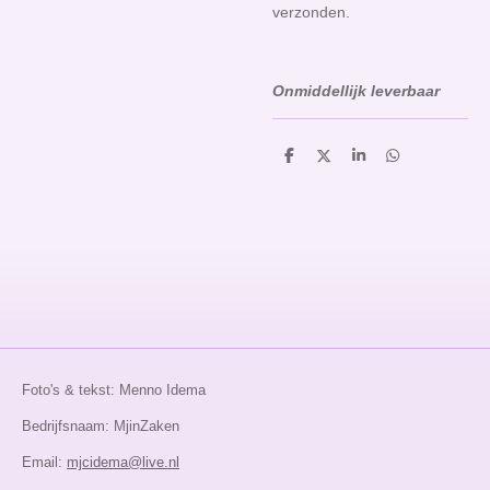
verzonden.
Onmiddellijk leverbaar
D
D
S
D
e
e
h
e
l
e
a
l
e
l
r
e
n
e
n
Foto's & tekst: Menno Idema
Bedrijfsnaam: MjinZaken
Email:
mjcidema@live.nl