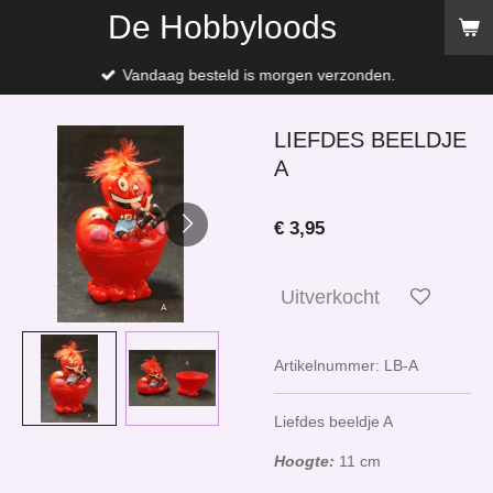
De Hobbyloods
Ga
direct
naar
Vandaag besteld is morgen verzonden.
de
hoofdinhoud
LIEFDES BEELDJE
A
€ 3,95
Uitverkocht
Artikelnummer:
LB-A
Liefdes beeldje A
Hoogte:
11 cm