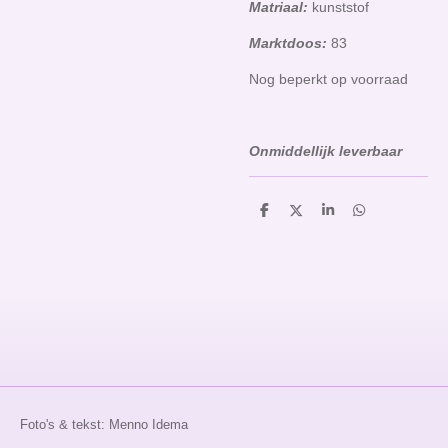
Matriaal:
kunststof
Marktdoos:
83
Nog beperkt op voorraad
Onmiddellijk leverbaar
D
D
S
D
e
e
h
e
l
e
a
l
e
l
r
e
n
e
n
Foto's & tekst: Menno Idema