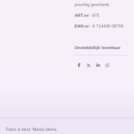
prachtig geschenk.
ART.nr:
875
EAN.nr:
8 714436 08758
Onmiddellijk leverbaar
D
D
S
D
e
e
h
e
l
e
a
l
e
l
r
e
n
e
n
Foto's & tekst: Menno Idema