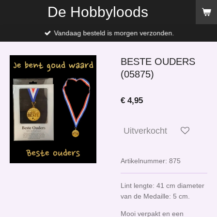
De Hobbyloods
Ga
direct
naar
Vandaag besteld is morgen verzonden.
de
hoofdinhoud
BESTE OUDERS
(05875)
€ 4,95
Uitverkocht
Artikelnummer:
875
Lint lengte: 41 cm diameter
van de Medaille: 5 cm.
Mooi verpakt en een