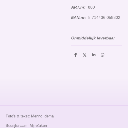
ART.nr:
880
EAN.nr:
8 714436 058802
Onmiddellijk leverbaar
D
D
S
D
e
e
h
e
l
e
a
l
e
l
r
e
n
e
n
Foto's & tekst: Menno Idema
Bedrijfsnaam: MjinZaken