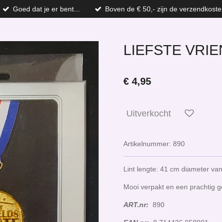
Goed dat je er bent...
Boven de € 50,- zijn de verzendkoste
LIEFSTE VRIE
€ 4,95
Uitverkocht
Artikelnummer:
890
Lint lengte: 41 cm diameter van
Mooi verpakt en een prachtig 
ART.nr:
890