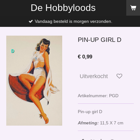
De Hobbyloods
Ga
direct
naar
Vandaag besteld is morgen verzonden.
de
hoofdinhoud
PIN-UP GIRL D
€ 0,99
Uitverkocht
Artikelnummer:
PGD
Pin-up girl D
Afmeting:
11,5 X 7 cm