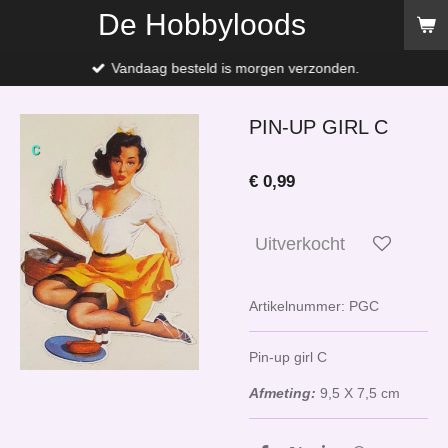
De Hobbyloods
Ga
direct
naar
Vandaag besteld is morgen verzonden.
de
hoofdinhoud
PIN-UP GIRL C
€ 0,99
Uitverkocht
Artikelnummer:
PGC
Pin-up girl C
Afmeting:
9,5 X 7,5 cm