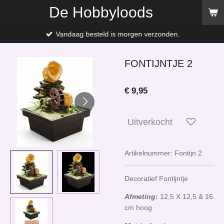
De Hobbyloods
Ga
direct
naar
Vandaag besteld is morgen verzonden.
de
hoofdinhoud
FONTIJNTJE 2
€ 9,95
Uitverkocht
Artikelnummer:
Fontijn 2
Decoratief Fontijntje
Afmeting:
12,5 X 12,5 & 16
cm hoog