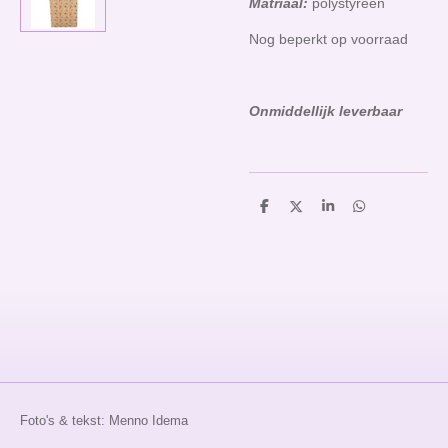
Matriaal:
polystyreen
Nog beperkt op voorraad
Onmiddellijk leverbaar
D
D
S
D
e
e
h
e
l
e
a
l
e
l
r
e
n
e
n
Foto's & tekst: Menno Idema