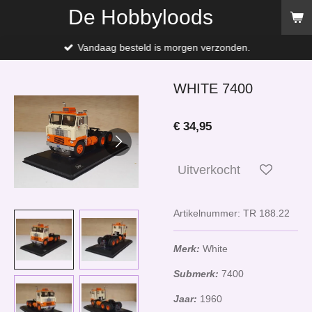
De Hobbyloods
Ga
direct
naar
Vandaag besteld is morgen verzonden.
de
hoofdinhoud
WHITE 7400
€ 34,95
Uitverkocht
Artikelnummer:
TR 188.22
Merk:
White
Submerk:
7400
Jaar:
1960