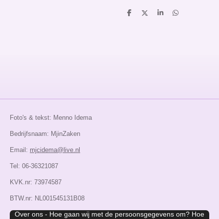
D
D
S
D
e
e
h
e
l
e
a
l
e
l
r
e
n
e
n
Foto's & tekst: Menno Idema
Bedrijfsnaam: MjinZaken
Email:
mjcidema@live.nl
Tel: 06-36321087
KVK.nr: 73974587
BTW.nr: NL001545131B08
Over ons - Hoe gaan wij met de persoonsgegevens om? Hoe