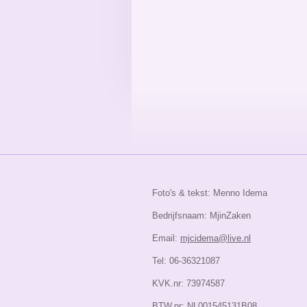
Foto's & tekst: Menno Idema
Bedrijfsnaam: MjinZaken
Email:
mjcidema@live.nl
Tel: 06-36321087
KVK.nr: 73974587
BTW.nr: NL001545131B08