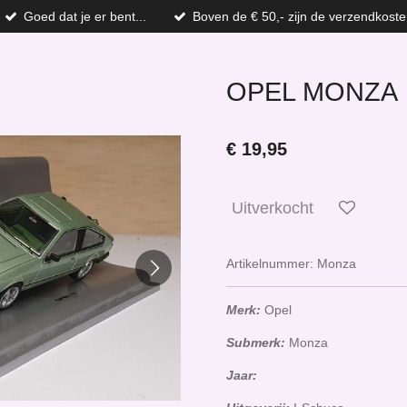
Goed dat je er bent...
Boven de € 50,- zijn de verzendkoste
OPEL MONZA
€ 19,95
Uitverkocht
Artikelnummer:
Monza
Merk:
Opel
Submerk:
Monza
Jaar: