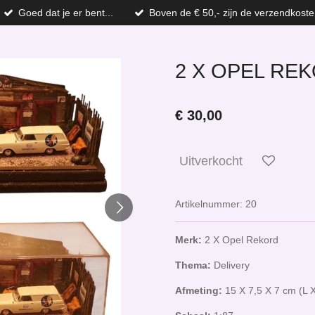
Goed dat je er bent...
Boven de € 50,- zijn de verzendkoste
2 X OPEL REK
€ 30,00
Uitverkocht
Artikelnummer:
20
Merk:
2 X Opel Rekord
Thema:
Delivery
Afmeting:
15 X 7,5 X 7 cm (L 