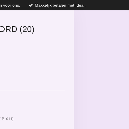
n voor ons.
Makkelijk betalen met Ideal.
ORD (20)
X B X H)