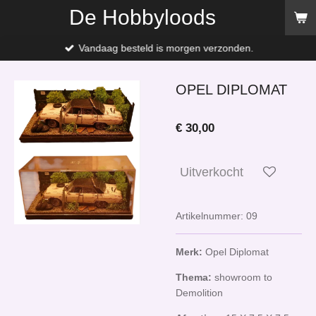
De Hobbyloods
Ga
direct
naar
Vandaag besteld is morgen verzonden.
de
hoofdinhoud
OPEL DIPLOMAT
€ 30,00
Uitverkocht
Artikelnummer:
09
Merk:
Opel Diplomat
Thema:
showroom to
Demolition