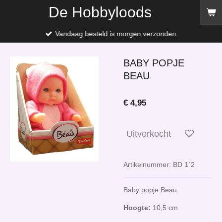
De Hobbyloods
Ga
direct
naar
Vandaag besteld is morgen verzonden.
de
hoofdinhoud
BABY POPJE
BEAU
€ 4,95
Uitverkocht
Artikelnummer:
BD 1`2
Baby popje Beau
Hoogte:
10,5 cm