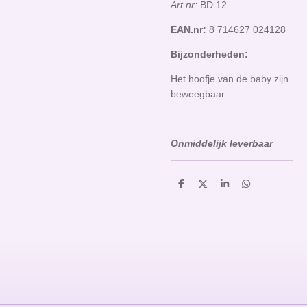
Art.nr:
BD 12
EAN.nr:
8 714627 024128
Bijzonderheden:
Het hoofje van de baby zijn
beweegbaar.
Onmiddelijk leverbaar
D
D
S
D
e
e
h
e
l
e
a
l
e
l
r
e
n
e
n