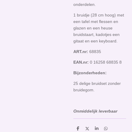
onderdelen.
1 bruidje (28 cm hoog) met
een tafel met flessen en
glazen en een heuse
bruidstaart, kadotjes een
gitaat en een keyboard.
ART.nr:
68835
EAN.nr:
0 16258 68835 8
Bijzonderheden:
25 delige bruidset zonder
bruidegom.
Onmiddelijk leverbaar
D
D
S
D