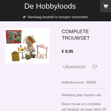
De Hobbyloods
Ga
direct
naar
Vandaag besteld is morgen verzonden.
de
hoofdinhoud
COMPLETE
TROUWSET
€ 9,95
Uitverkocht
Artikelnummer:
68835
Wedding play fashion set
Deze mooie en complete
set bestaat uit maar liefst 25