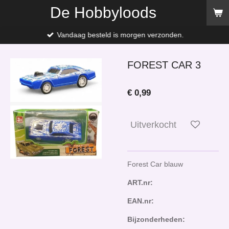
De Hobbyloods
Ga
direct
naar
Vandaag besteld is morgen verzonden.
de
hoofdinhoud
FOREST CAR 3
€ 0,99
Uitverkocht
Forest Car blauw
ART.nr:
EAN.nr:
Bijzonderheden: