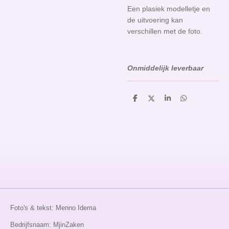
Een plasiek modelletje en
de uitvoering kan
verschillen met de foto.
Onmiddelijk leverbaar
D
D
S
D
e
e
h
e
l
e
a
l
e
l
r
e
n
e
n
Foto's & tekst: Menno Idema
Bedrijfsnaam: MjinZaken