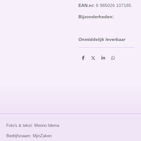
EAN.nr:
6 985026 107185
Bijzonderheden:
Onmiddelijk
leverbaar
D
D
S
D
e
e
h
e
l
e
a
l
e
l
r
e
n
e
n
Foto's & tekst: Menno Idema
Bedrijfsnaam: MjinZaken