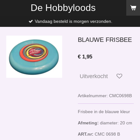
De Hobbyloods
Ga
direct
naar
Vandaag besteld is morgen verzonden.
de
hoofdinhoud
BLAUWE FRISBEE
€ 1,95
Uitverkocht
Artikelnummer:
CMC0698B
Frisbee in de blauwe kleur
Afmeting:
diameter: 20 cm
ART.nr:
CMC 0698 B