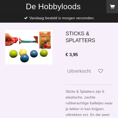
De Hobbyloods
Ga
direct
naar
Vandaag besteld is morgen verzonden.
de
hoofdinhoud
STICKS &
SPLATTERS
€ 3,95
Uitverkocht
Sticks & Splatters zijn 6
elastische, zachte
rubberachtige balletjes waar
je lekker in kan knijpen,
uittrekken ect. En die weer