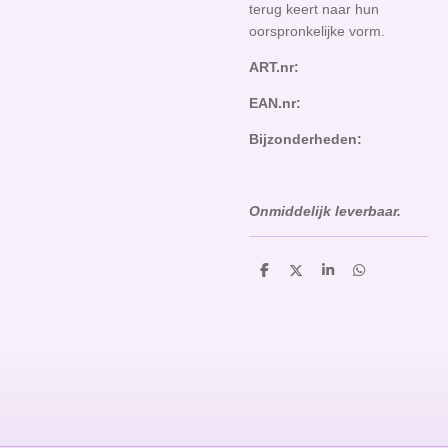
terug keert naar hun
oorspronkelijke vorm.
ART.nr:
EAN.nr:
Bijzonderheden:
Onmiddelijk
leverbaar.
D
D
S
D
e
e
h
e
l
e
a
l
e
l
r
e
n
e
n