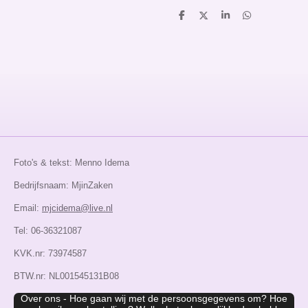
D
D
S
D
e
e
h
e
l
e
a
l
e
l
r
e
n
e
n
Foto's & tekst: Menno Idema
Bedrijfsnaam: MjinZaken
Email:
mjcidema@live.nl
Tel: 06-36321087
KVK.nr: 73974587
BTW.nr: NL001545131B08
Over ons - Hoe gaan wij met de persoonsgegevens om? Hoe