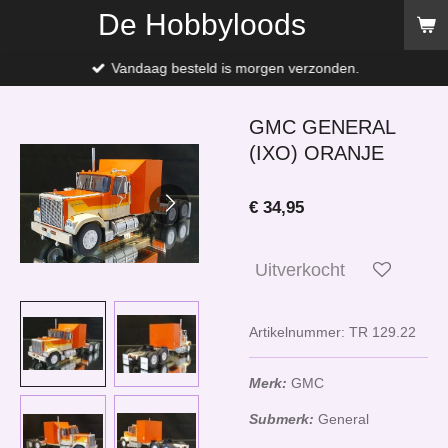
De Hobbyloods
Ga
direct
naar
Vandaag besteld is morgen verzonden.
de
hoofdinhoud
GMC GENERAL
(IXO) ORANJE
€ 34,95
Uitverkocht
Artikelnummer:
TR 129.22
Merk:
GMC
Submerk:
General