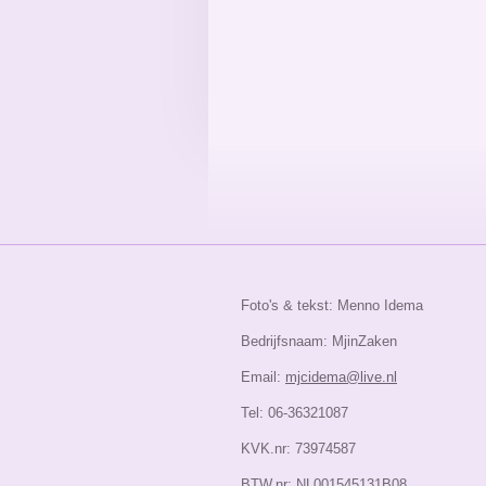
Foto's & tekst: Menno Idema
Bedrijfsnaam: MjinZaken
Email:
mjcidema@live.nl
Tel: 06-36321087
KVK.nr: 73974587
BTW.nr: NL001545131B08