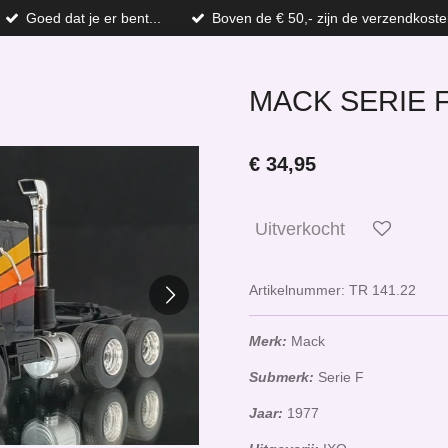
Goed dat je er bent...
Boven de € 50,- zijn de verzendkoste
MACK SERIE F
€ 34,95
Uitverkocht
Artikelnummer:
TR 141.22
Merk:
Mack
Submerk:
Serie F
Jaar:
1977