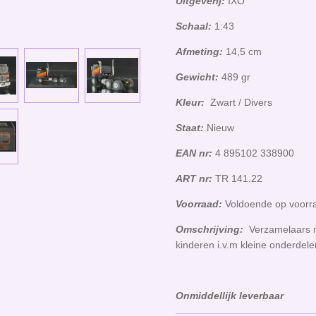
Uitgeverij:
IXO
Schaal:
1:43
Afmeting:
14,5 cm
Gewicht:
489 gr
Kleur:
Zwart / Divers
Staat:
Nieuw
EAN nr:
4 895102 338900
ART nr:
TR 141.22
Voorraad:
Voldoende op voorra
Omschrijving:
Verzamelaars m
kinderen i.v.m kleine onderdel
Onmiddellijk leverbaar