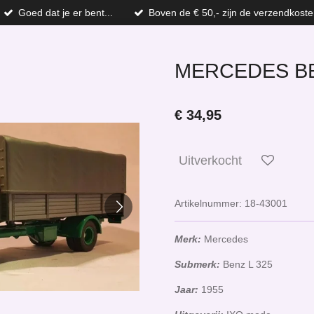
Goed dat je er bent...
Boven de € 50,- zijn de verzendkoste
MERCEDES BEN
€ 34,95
Uitverkocht
Artikelnummer:
18-43001
Merk:
Mercedes
Submerk:
Benz L 325
Jaar:
1955