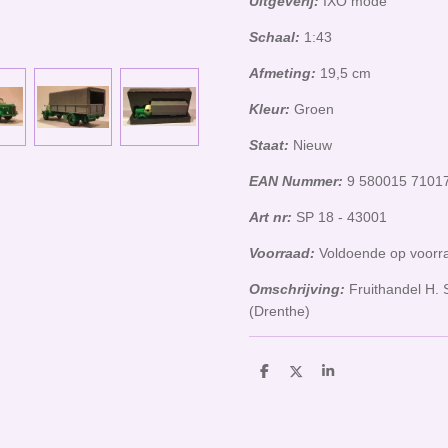
Uitgeverij:
IXO mode
Schaal:
1:43
Afmeting:
19,5 cm
Kleur:
Groen
Staat:
Nieuw
EAN Nummer:
9 580015 7101
Art nr:
SP 18 - 43001
Voorraad:
Voldoende op voor
Omschrijving:
Fruithandel H. 
(Drenthe)
D
D
S
e
e
h
l
e
a
e
l
r
n
e