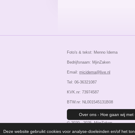
Foto's & tekst: Menno Idema
Bedrijfsnaam: MjinZaken
Email:
mjcidema@live.nl
Tel: 06-36321087
KVK.nr: 73974587
BTW.nr: NL001545131B08
Over ons - Hoe gaan wij met
© 2020 - 2025. MjinZaken
Deze website gebruikt cookies voor analyse-doeleinden en/of het ton