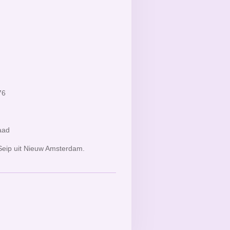
76
raad
Seip uit Nieuw Amsterdam.