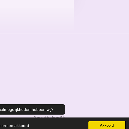
aalmogelijkheden hebben wij?
Powered by
JouwWeb
 hiermee akkoord.
Akkoord