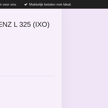
n voor ons.
Makkelijk betalen met Ideal.
Z L 325 (IXO)