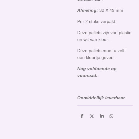
Afmeting:
32 X 49 mm
Per 2 stuks verpakt.
Deze pallets zijn van plastic
en wit van kleur...
Deze pallets moet u zelf
een kleurtje geven.
Nog voldoende op
voorraad.
Onmiddellijk leverbaar
D
D
S
D
e
e
h
e
l
e
a
l
e
l
r
e
n
e
n