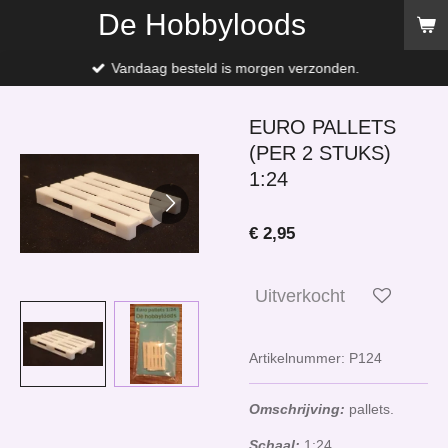
De Hobbyloods
Ga
direct
naar
Vandaag besteld is morgen verzonden.
de
hoofdinhoud
EURO PALLETS
(PER 2 STUKS)
1:24
€ 2,95
Uitverkocht
Artikelnummer:
P124
Omschrijving:
pallets.
Schaal:
1:24