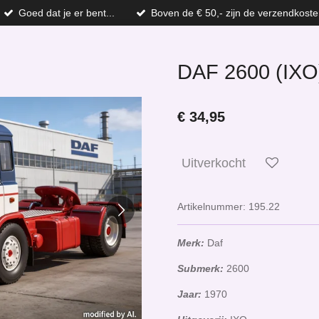
Goed dat je er bent...
Boven de € 50,- zijn de verzendkoste
DAF 2600 (IXO
€ 34,95
Uitverkocht
Artikelnummer:
195.22
Merk:
Daf
Submerk:
2600
Jaar:
1970