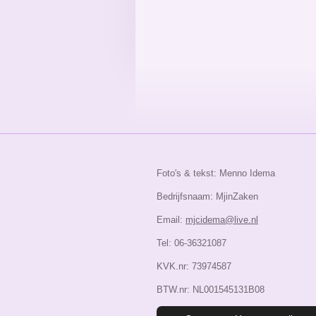
Foto's & tekst: Menno Idema
Bedrijfsnaam: MjinZaken
Email:
mjcidema@live.nl
Tel: 06-36321087
KVK.nr: 73974587
BTW.nr: NL001545131B08