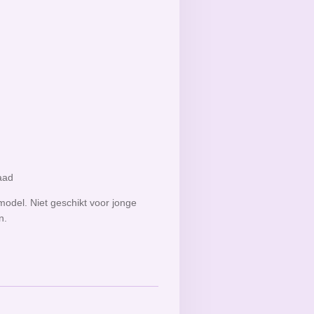
raad
odel. Niet geschikt voor jonge
en.