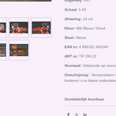
Uitgeverij:
IXO
Schaal:
1:43
Afmeting:
14 cm
Kleur:
Wit/ Blauw / Rood
Staat:
Nieuw
EAN nr:
4 895102 343249
ART nr:
TR 195.22
Voorraad:
Voldoende op voor
Omschrijving:
Verzamelaars m
kinderen i.v.m kleine onderdel
Onmiddellijk leverbaar